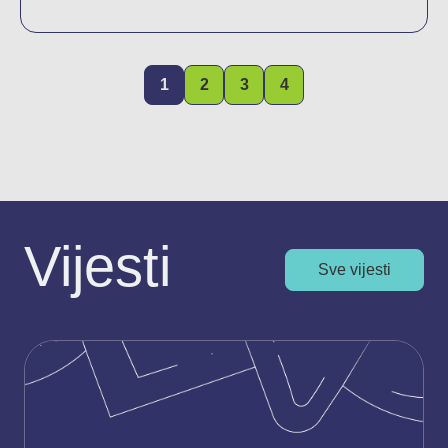
1
2
3
4
Vijesti
Sve vijesti