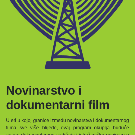
Novinarstvo i
dokumentarni film
U eri u kojoj granice između novinarstva i dokumentarnog
filma sve više blijede, ovaj program okuplja buduće
autore dokumentarnog sadržaja i istraživačke novinare u