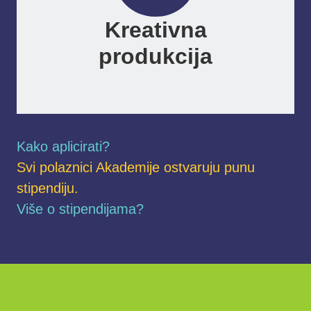
Kreativna
produkcija
Kako aplicirati?
Svi polaznici Akademije ostvaruju punu
stipendiju.
Više o stipendijama?