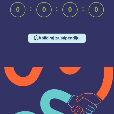
:
:
:
0
0
0
0
Apliciraj za stipendiju